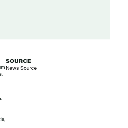
SOURCE
dum
News Source
s.
.
is,