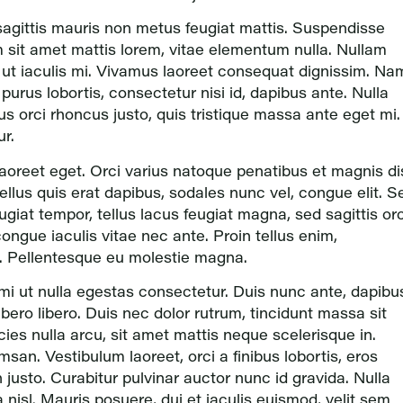
agittis mauris non metus feugiat mattis. Suspendisse
m sit amet mattis lorem, vitae elementum nulla. Nullam
, ut iaculis mi. Vivamus laoreet consequat dignissim. Na
 purus lobortis, consectetur nisi id, dapibus ante. Nulla
 orci rhoncus justo, quis tristique massa ante eget mi.
ur.
 laoreet eget. Orci varius natoque penatibus et magnis di
llus quis erat dapibus, sodales nunc vel, congue elit. S
giat tempor, tellus lacus feugiat magna, sed sagittis orc
ngue iaculis vitae nec ante. Proin tellus enim,
ui. Pellentesque eu molestie magna.
d mi ut nulla egestas consectetur. Duis nunc ante, dapibu
libero libero. Duis nec dolor rutrum, tincidunt massa sit
icies nulla arcu, sit amet mattis neque scelerisque in.
san. Vestibulum laoreet, orci a finibus lobortis, eros
justo. Curabitur pulvinar auctor nunc id gravida. Nulla
nisl. Mauris posuere, dui et iaculis euismod, velit sem