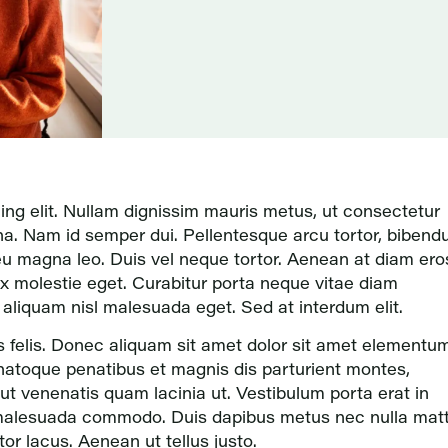
ing elit. Nullam dignissim mauris metus, ut consectetur
a. Nam id semper dui. Pellentesque arcu tortor, biben
eu magna leo. Duis vel neque tortor. Aenean at diam ero
 ex molestie eget. Curabitur porta neque vitae diam
t aliquam nisl malesuada eget. Sed at interdum elit.
s felis. Donec aliquam sit amet dolor sit amet elementum
 natoque penatibus et magnis dis parturient montes,
, ut venenatis quam lacinia ut. Vestibulum porta erat in
e malesuada commodo. Duis dapibus metus nec nulla matt
or lacus. Aenean ut tellus justo.