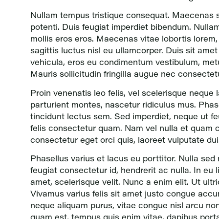
Nullam tempus tristique consequat. Maecenas s
potenti. Duis feugiat imperdiet bibendum. Nulla
mollis eros eros. Maecenas vitae lobortis lorem
sagittis luctus nisl eu ullamcorper. Duis sit amet
vehicula, eros eu condimentum vestibulum, metus
Mauris sollicitudin fringilla augue nec consectet
Proin venenatis leo felis, vel scelerisque neque
parturient montes, nascetur ridiculus mus. Phase
tincidunt lectus sem. Sed imperdiet, neque ut feu
felis consectetur quam. Nam vel nulla et quam co
consectetur eget orci quis, laoreet vulputate d
Phasellus varius et lacus eu porttitor. Nulla se
feugiat consectetur id, hendrerit ac nulla. In eu 
amet, scelerisque velit. Nunc a enim elit. Ut ultr
Vivamus varius felis sit amet justo congue accum
neque aliquam purus, vitae congue nisl arcu non 
quam est, tempus quis enim vitae, dapibus porta 